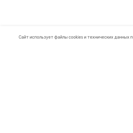
Сайт использует файлы cookies и технических данных 
Разделы
О комп
Новости
Докуме
Статьи
Контакт
© 2015 — 2025 «Левокумский инф
16+
Учредитель ГАУ СК «Ставропольское краевое информац
Главный редактор Тимченко М.П.
+7 (86-52) 33-51-05