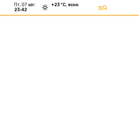
пт, 07 авг.
+
23
°С,
ясно
23:42