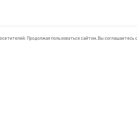
посетителей.
Продолжая пользоваться сайтом, Вы соглашаетесь 
ании
Мы в соцсетях
нты
ная информация
ормационный портал»
ионное агентство»