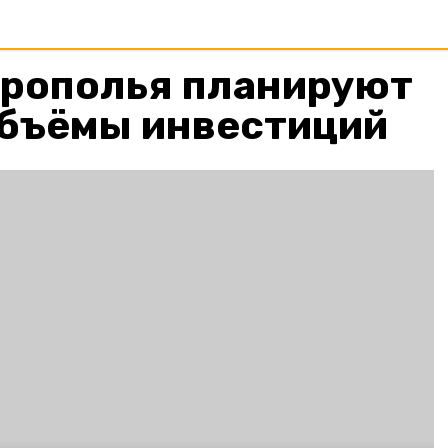
врополья планируют
объёмы инвестиций