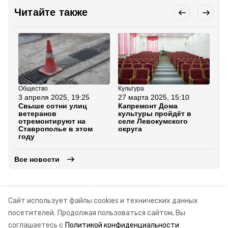
Читайте также
Общество
Культура
Об
3 апреля 2025, 19:25
27 марта 2025, 15:10
20
Свыше сотни улиц
Капремонт Дома
На
ветеранов
культуры пройдёт в
ис
отремонтируют на
селе Левокумского
ос
Ставрополье в этом
округа
за
году
Все новости
промышленность
производство
Сайт использует файлы cookies и технических данных
посетителей.
Продолжая пользоваться сайтом, Вы
индекс промышленного производства
соглашаетесь с
Политикой конфиденциальности