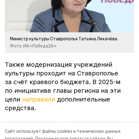
Министр культуры Ставрополья Татьяна Лихачёва
Фото: ИА «Победа26»
Также модернизация учреждений
культуры проходит на Ставрополье
за счёт краевого бюджета. В 2025-м
по инициативе главы региона на эти
цели
направили
дополнительные
средства.
ставропольский край
владимир владимиров
Сайт использует файлы cookies и технических данных
посетителей.
Продолжая пользоваться сайтом, Вы