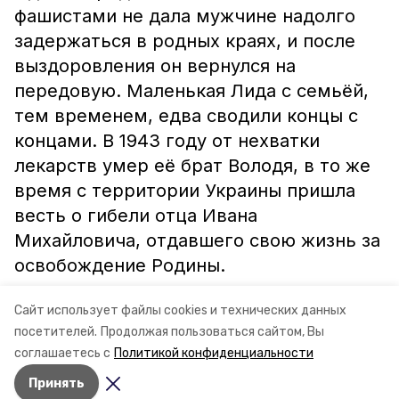
фашистами не дала мужчине надолго
задержаться в родных краях, и после
выздоровления он вернулся на
передовую. Маленькая Лида с семьёй,
тем временем, едва сводили концы с
концами. В 1943 году от нехватки
лекарств умер её брат Володя, в то же
время с территории Украины пришла
весть о гибели отца Ивана
Михайловича, отдавшего свою жизнь за
освобождение Родины.
Школьники внимательно выслушали
Сайт использует файлы cookies и технических данных
посетителей.
Продолжая пользоваться сайтом, Вы
Лидию Ивановну и поблагодарили её за
соглашаетесь с
Политикой конфиденциальности
рассказ.
Принять