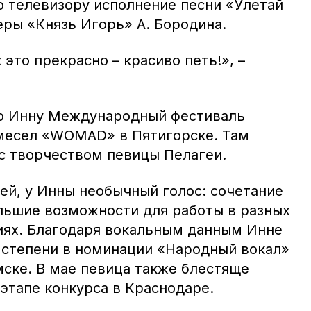
о телевизору исполнение песни «Улетай
еры «Князь Игорь» А. Бородина.
 это прекрасно – красиво петь!», –
во Инну Международный фестиваль
месел «WOMAD» в Пятигорске. Там
с творчеством певицы Пелагеи.
ей, у Инны необычный голос: сочетание
льшие возможности для работы в разных
ях. Благодаря вокальным данным Инне
 степени в номинации «Народный вокал»
мске. В мае певица также блестяще
этапе конкурса в Краснодаре.