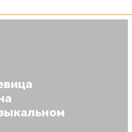
евица
на
зыкальном