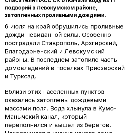
Спасатели ПАСС СК откачали воду из 11
подворий в Левокумском районе,
затопленных проливными дождями.
6 июля на край обрушились проливные
дожди невиданной силы. Особенно
пострадали Ставрополь, Арзгирский,
Благодарненский и Левокумский
районы. В последнем затопило часть
домовладений в поселках Приозерский
и Турксад.
Вблизи этих населенных пунктов
оказались затоплены дождевыми
массами поля. Вода хлынула в Кумо-
Манычский канал, который
переполнился и вышел из берегов.