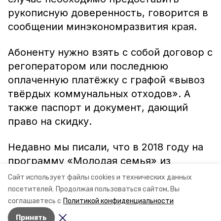
рукописную доверенность, говорится в
сообщении минэкономразвития края.
Абоненту нужно взять с собой договор с
регоператором или последнюю
оплаченную платёжку с графой «вывоз
твёрдых коммунальных отходов». А
также паспорт и документ, дающий
право на скидку.
Недавно мы писали, что в 2018 году на
программу «Молодая семья» из
краевого бюджета
направили
11,1
Сайт использует файлы cookies и технических данных
миллиона рублей.
посетителей.
Продолжая пользоваться сайтом, Вы
соглашаетесь с
Политикой конфиденциальности
Принять
Авторы:
Алексей Прус