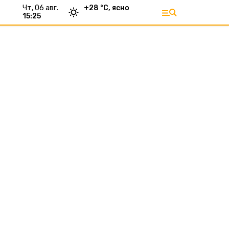
чт, 06 авг.
+
28
°С,
ясно
15:25