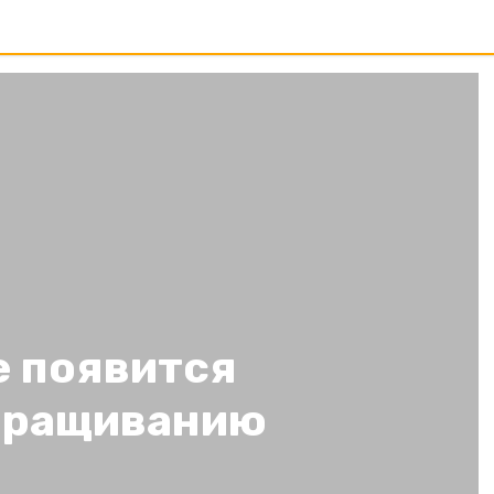
е появится
ыращиванию
а