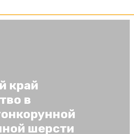
й край
тво в
тонкорунной
нной шерсти