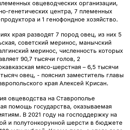
племенных овцеводческих организации,
но-генетических центра, 7 племенных
продуктора и 1 генофондное хозяйство.
иях края разводят 7 пород овец, из них 5
ьская, советский меринос, манычский
жалгинский меринос, численность которых
авляет 90,7 тысячи голов, 2
кавказская мясо-шерстная – 6,5 тысячи
 тысяч овец, - пояснил заместитель главы
авропольского края Алексей Крисан.
тия овцеводства на Ставрополье
ая помощь государства, оказываемая
ятиям. В 2021 году на господдержку на
ой и полутонкорунной шерсти в бюджете