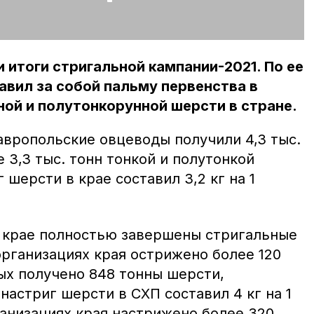
 итоги стригальной кампании-2021. По ее
авил за собой пальму первенства в
ой и полутонкорунной шерсти в стране.
тавропольские овцеводы получили 4,3 тыс.
е 3,3 тыс. тонн тонкой и полутонкой
 шерсти в крае составил 3,2 кг на 1
в крае полностью завершены стригальные
организациях края острижено более 120
рых получено 848 тонны шерсти,
настриг шерсти в СХП составил 4 кг на 1
ганизациях края настрижено более 320