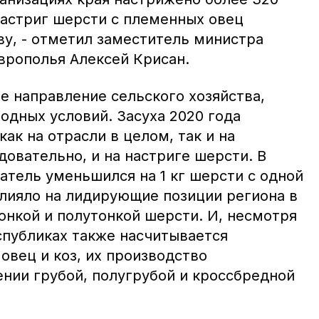
настриг шерсти с племенных овец
ову, - отметил заместитель министра
врополья Алексей Крисан.
е направление сельского хозяйства,
одных условий. Засуха 2020 года
ак на отрасли в целом, так и на
едовательно, и на настриге шерсти. В
атель уменьшился на 1 кг шерсти с одной
влияло на лидирующие позиции региона в
онкой и полутонкой шерсти. И, несмотря
еспубликах также насчитывается
овец и коз, их производство
ении грубой, полугрубой и кроссбредной