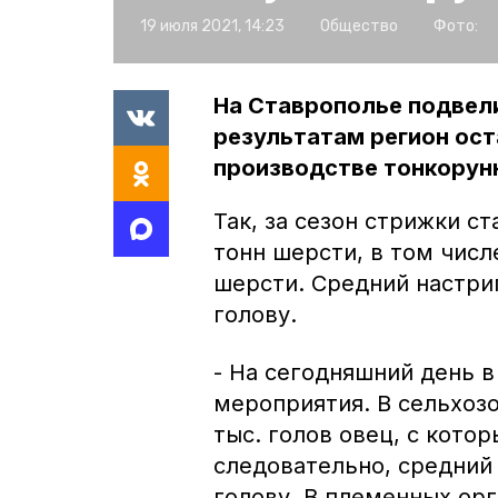
19 июля 2021, 14:23
Общество
Фото:
На Ставрополье подвели
результатам регион ост
производстве тонкорунн
Так, за сезон стрижки с
тонн шерсти, в том числ
шерсти. Средний настриг
голову.
- На сегодняшний день 
мероприятия. В сельхоз
тыс. голов овец, с кото
следовательно, средний 
голову. В племенных ор