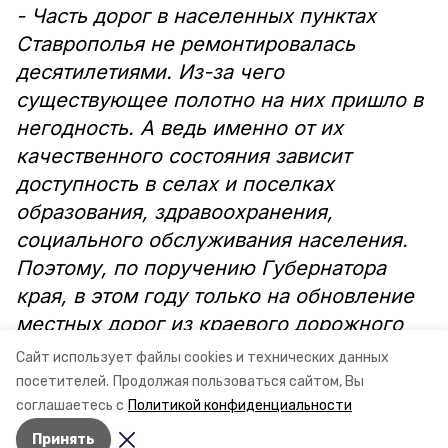
- Часть дорог в населенных пунктах
Ставрополья не ремонтировалась
десятилетиями. Из-за чего
существующее полотно на них пришло в
негодность. А ведь именно от их
качественного состояния зависит
доступность в селах и поселках
образования, здравоохранения,
социального обслуживания населения.
Поэтому, по поручению Губернатора
края, в этом году только на обновление
местных дорог из краевого дорожного
фонда мы направили 5,9 млрд рублей, -
Сайт использует файлы cookies и технических данных
подчеркнул министр Евгений Штепа.
посетителей.
Продолжая пользоваться сайтом, Вы
соглашаетесь с
Политикой конфиденциальности
Принять
Авторы:
Ольга Винницкая