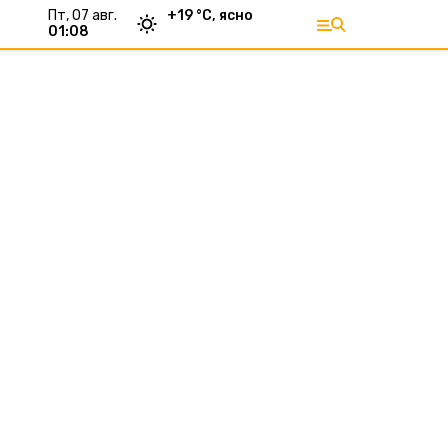
пт, 07 авг.
+
19
°С,
ясно
01:08