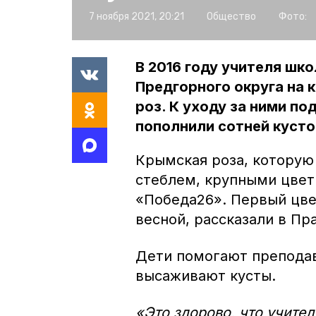
7 ноября 2021, 20:21
Общество
Фото:
В 2016 году учителя шк
Предгорного округа на 
роз. К уходу за ними п
пополнили сотней кусто
Крымская роза, которую 
стеблем, крупными цвет
«Победа26». Первый цв
весной, рассказали в Пр
Дети помогают преподав
высаживают кусты.
«Это здорово, что учите