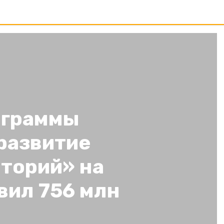
ограммы
развитие
иторий» на
вил 756 млн