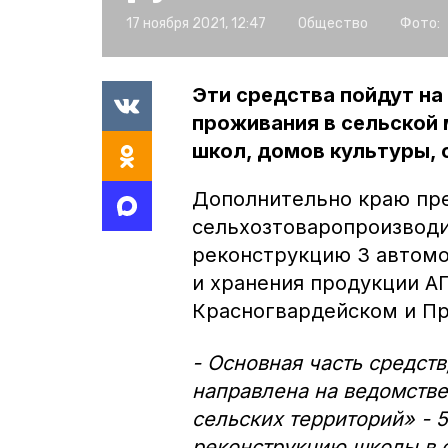
17 ноября 2021, 12:47
Общество
Фото:
Эти средства пойдут н
проживания в сельской м
школ, домов культуры, 
Дополнительно краю пр
сельхозтоваропроизвод
реконструкцию 3 автомо
и хранения продукции А
Красногвардейском и Пр
- Основная часть средств
направлена на ведомств
сельских территорий» - 5
реконструкцию школы в с