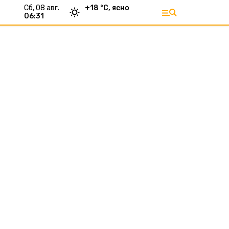
сб, 08 авг.
+
18
°С,
ясно
06:31