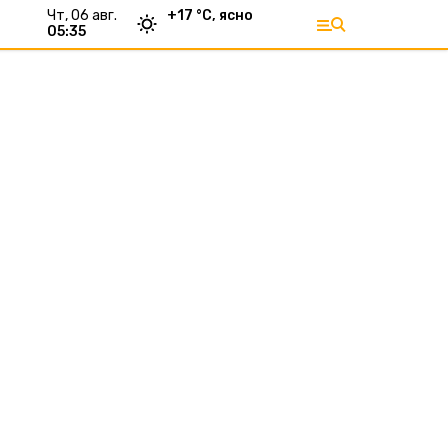
чт, 06 авг.
+
17
°С,
ясно
05:35