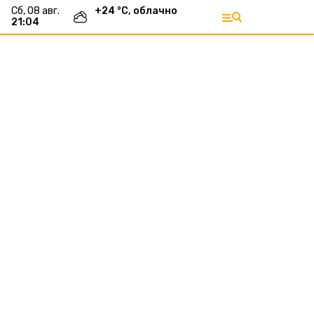
сб, 08 авг.
+
24
°С,
облачно
21:04