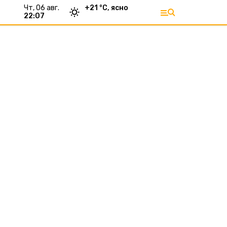
чт, 06 авг.
+
21
°С,
ясно
22:07