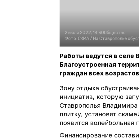
2 июля 2022, 14:30
Общество
Фото:
СКИА /
На Ставрополье обус
Работы ведутся в селе 
Благоустроенная терри
граждан всех возрастов
Зону отдыха обустраив
инициатив, которую зап
Ставрополья Владимира 
плитку, установят скаме
появится волейбольная 
Финансирование состави