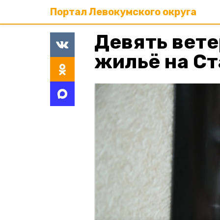
Портал Левокумского округа
Девять вет
жильё на С