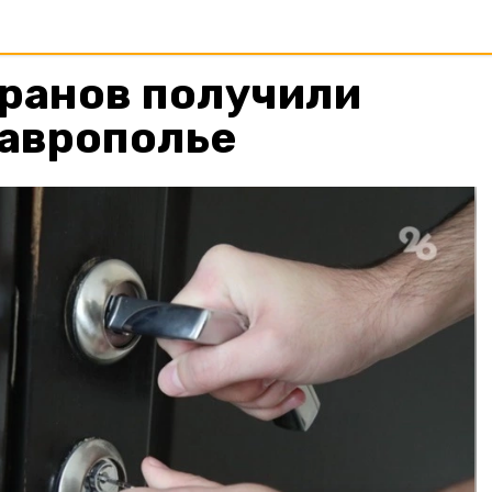
еранов получили
таврополье