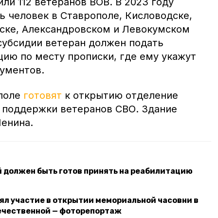
или 112 ветеранов ВОВ. В 2023 году
ь человек в Ставрополе, Кисловодске,
ске, Александровском и Левокумском
 субсидии ветеран должен подать
цию по месту прописки, где ему укажут
ументов.
ополе
готовят
к открытию отделение
 поддержки ветеранов СВО. Здание
Ленина.
й должен быть готов принять на реабилитацию
ял участие в открытии мемориальной часовни в
течественной — фоторепортаж