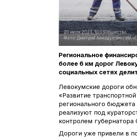
20 июля 2023, 10:03
Общество
Фото:
Дмитрий Ахмадуллин /
ИА «
Региональное финансиро
более 6 км дорог Левок
социальных сетях дели
Левокумские дороги обн
«Развитие транспортной
регионального бюджета 
реализуют под кураторс
контролем губернатора 
Дороги уже привели в п