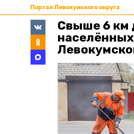
Портал Левокумского округа
Свыше 6 км 
населённых
Левокумског