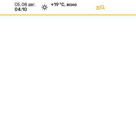
сб, 08 авг.
+
19
°С,
ясно
04:10