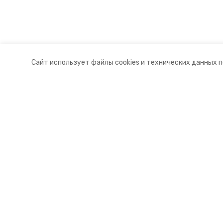
Сайт использует файлы cookies и технических данных 
Разделы
О комп
Новости
Докуме
Статьи
Контакт
© 2015 — 2025 «Левокумский инф
16+
Учредитель ГАУ СК «Ставропольское краевое информац
Главный редактор Тимченко М.П.
+7 (86-52) 33-51-05