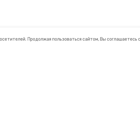
посетителей.
Продолжая пользоваться сайтом, Вы соглашаетесь 
ании
Мы в соцсетях
нты
ная информация
ормационный портал»
ионное агентство»