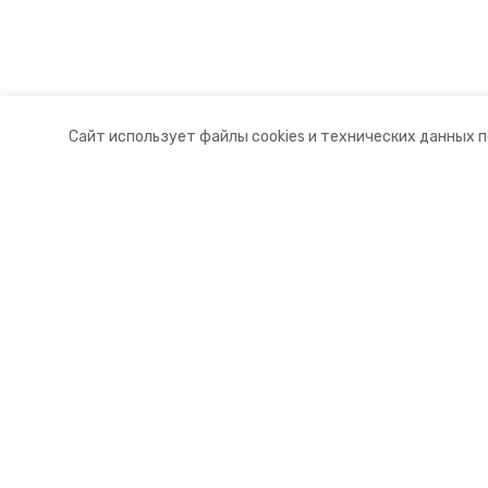
Сайт использует файлы cookies и технических данных 
Разделы
О комп
Новости
Докуме
Статьи
Контакт
© 2015 — 2025 «Левокумский инф
16+
Учредитель ГАУ СК «Ставропольское краевое информац
Главный редактор Тимченко М.П.
+7 (86-52) 33-51-05