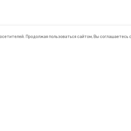
посетителей.
Продолжая пользоваться сайтом, Вы соглашаетесь 
ании
Мы в соцсетях
нты
ная информация
ормационный портал»
ионное агентство»