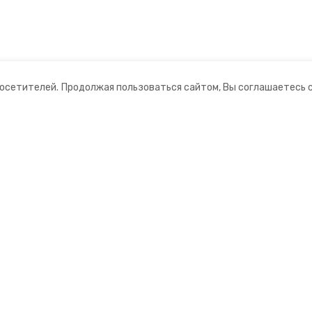
посетителей.
Продолжая пользоваться сайтом, Вы соглашаетесь 
ании
Мы в соцсетях
нты
ная информация
ормационный портал»
ионное агентство»