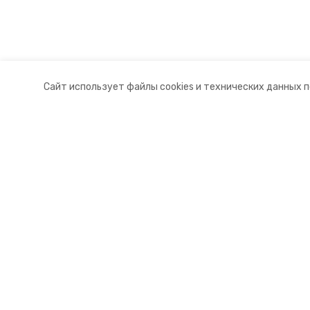
Сайт использует файлы cookies и технических данных 
Разделы
О комп
Новости
Докуме
Статьи
Контакт
© 2015 — 2025 «Левокумский инф
16+
Учредитель ГАУ СК «Ставропольское краевое информац
Главный редактор Тимченко М.П.
+7 (86-52) 33-51-05