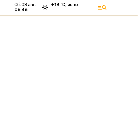
сб, 08 авг.
+
18
°С,
ясно
06:46