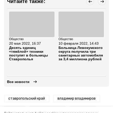
Читайте также:
Общество
Общество
Об
20 мая 2022, 16:37
10 февраля 2022, 14:43
11
Десять единиц
Больница Левокумского
Гу
«тяжёлой» техники
округа получила три
Ст
поступят в больницы
санитарных автомобиля
дв
Ставрополья
за 3,4 миллиона рублей
пр
мо
пе
зд
Все новости
ставропольский край
владимир владимиров
ремонт
медучреждения
нацпроект