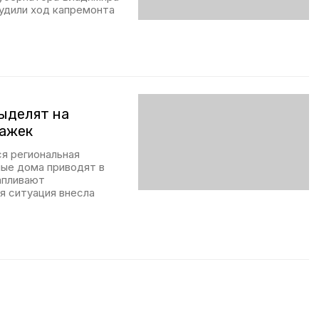
судили ход капремонта
ыделят на
тажек
ся региональная
ые дома приводят в
апливают
я ситуация внесла