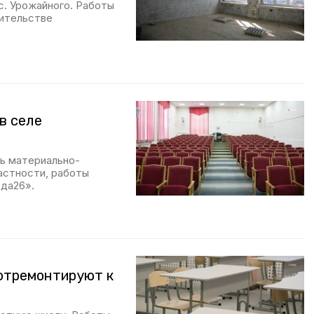
. Урожайного. Работы
вительстве
в селе
ь материально-
астности, работы
еда26».
 отремонтируют к