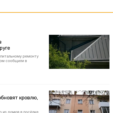
в
руге
апитальному ремонту
ом сообщили в
обновят кровлю,
о из домов в посёлке