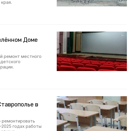
 края.
влённом Доме
ый ремонт местного
 детского
рации.
Ставрополье в
о ремонтировать
–2025 годах работы