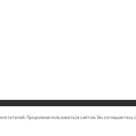
ании
Мы в соцсетях
посетителей.
Продолжая пользоваться сайтом, Вы соглашаетесь 
нты
ная информация