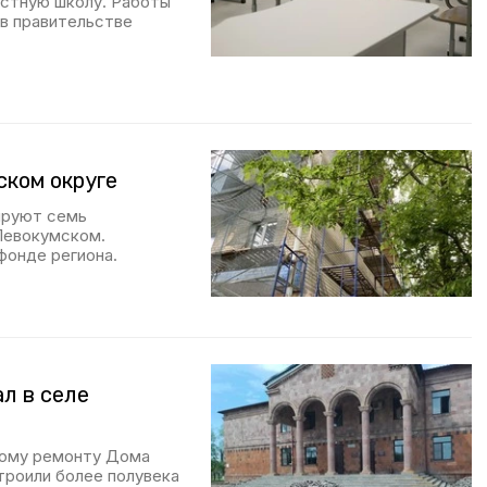
естную школу. Работы
 в правительстве
ком округе
ируют семь
 Левокумском.
фонде региона.
л в селе
ному ремонту Дома
троили более полувека