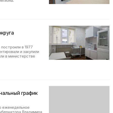
егиона.
округа
построили в 1977
нтировали и закупили
или в министерстве
нальный график
ло еженедельное
убернатора Владимира