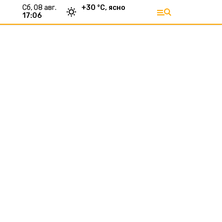
сб, 08 авг.
+
30
°С,
ясно
17:06