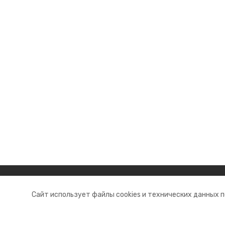
Разделы
О комп
Сайт использует файлы cookies и технических данных 
Новости
Докуме
Статьи
Контакт